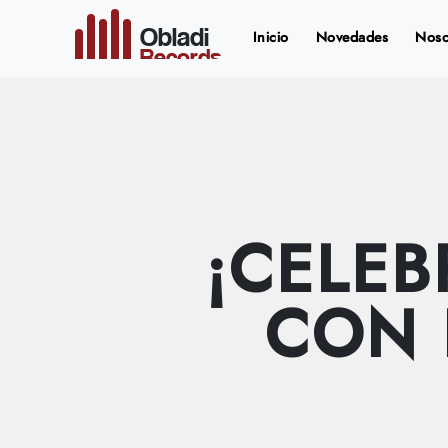
Obladi
(current)
Inicio
Novedades
Noso
Records
¡CELEB
CON 