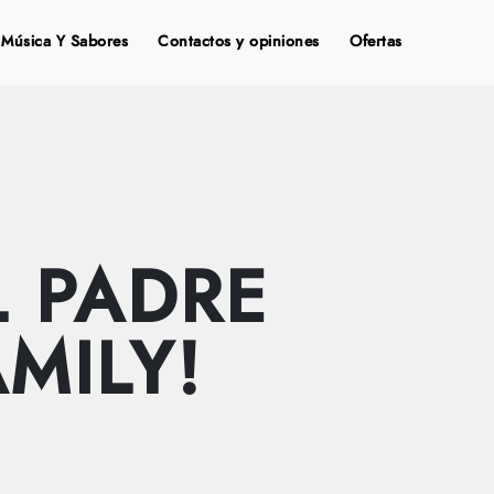
Música Y Sabores
Contactos y opiniones
Ofertas
L PADRE
MILY!