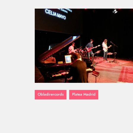
Obladirercords
Platea Madrid