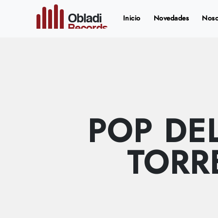
Obladi
(current)
Inicio
Novedades
Noso
Records
POP DE
TORRE