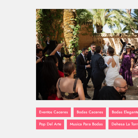
Eventos Caceres
Bodas Caceres
Bodas Elegant
Pop Del Arte
Musica Para Bodas
Dehesa La Torr