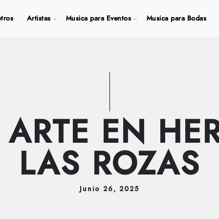
tros
Artistas
Musica para Eventos
Musica para Bodas
 ARTE EN HE
LAS ROZAS
Junio
26
, 2025