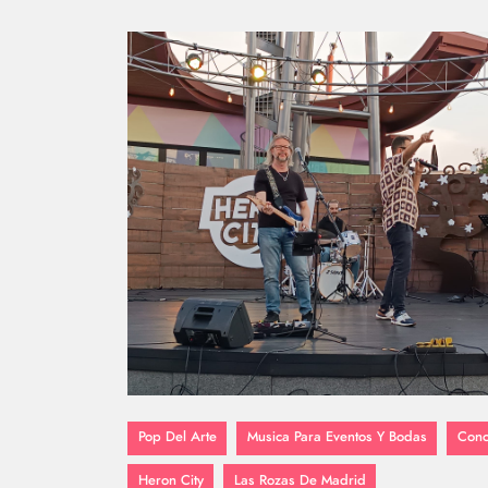
Pop Del Arte
Musica Para Eventos Y Bodas
Conc
Heron City
Las Rozas De Madrid